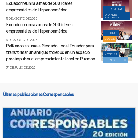
Ecuador reunirá a más de 200 líderes
empresariales de Hispanoamérica
ENTREVISTAS
GRANDES
EMPRESAS
5 DE AGOSTO DE 2026
Ecuador reunirá a más de 200 líderes
empresariales de Hispanoamérica
NOTICIAS
SOCIAL
3 DE AGOSTO DE 2026
Pelíkano se suma a Mercado Local Ecuador para
transformar un antiguo trolebús en un espacio
NOTICIAS
para impulsar el emprendimiento local en Puembo
BUEN GOBIERNO
31 DE JULIO DE 2026
Últimas publicaciones Corresponsables