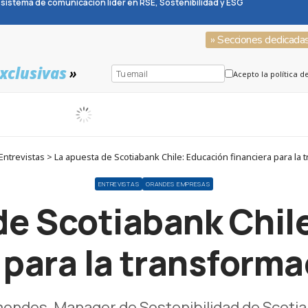
sistema de comunicación líder en RSE, Sostenibilidad y ESG
» Secciones dedicada
xclusivas
»
Acepto la política d
trevistas > La apuesta de Scotiabank Chile: Educación financiera para la 
ENTREVISTAS
GRANDES EMPRESAS
de Scotiabank Chil
 para la transforma
mondes, Manager de Sostenibilidad de Scotiab