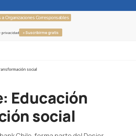
s a Organizaciones Corresponsables
» Suscribirme gratis
e privacidad
transformación social
e: Educación
ción social
ank Chile, forma parte del Dosier