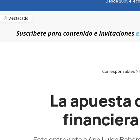
Desde 2005 el eco
Destacado
e
Suscríbete para contenido e invitaciones
Corresponsables > En
La apuesta 
financiera
Esta entrevista a Ana Luisa Baha