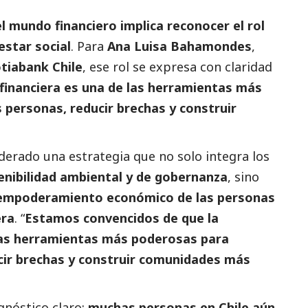
l mundo financiero implica reconocer el rol
nestar
social
. Para
Ana Luisa Bahamondes
,
tiabank Chile
, ese rol se expresa con claridad
financiera es una de las herramientas más
personas, reducir brechas y construir
derado una estrategia que no solo integra los
enibilidad ambiental y de gobernanza
, sino
l empoderamiento económico de las personas
era
. “
Estamos convencidos de que la
 las herramientas más poderosas para
cir brechas y construir comunidades más
gnóstico claro:
muchas personas en Chile aún