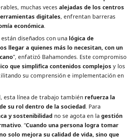
erables, muchas veces
alejadas de los centros
erramientas digitales
, enfrentan barreras
nomía económica
.
o están diseñados con una
lógica de
s llegar a quienes más lo necesitan, con un
rcano
”, enfatizó Bahamondes. Este compromiso
co que simplifica contenidos complejos
y los
facilitando su comprensión e implementación en
l, esta línea de trabajo también
refuerza la
e su rol dentro de la sociedad
. Para
ca y sostenibilidad
no se agota en la
gestión
ormativo
. “
Cuando una persona logra tomar
no solo mejora su calidad de vida, sino que