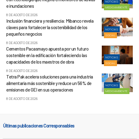
NOTICIAS
e inundaciones
MEDIOAMBIENTE
8 DE AGOSTO DE 2026
Inclusión financiera y resiliencia: Mibanco revela
claves para fortalecer la sostenibilidad de los
NOTICIAS
pequeños negocios
SOCIAL
8 DE AGOSTO DE 2026
Cementos Pacasmayo apuesta por un futuro
sostenible en la edificación fortaleciendo las
NOTICIAS
capacidades de los maestros de obra
SOCIAL
8 DE AGOSTO DE 2026
Tetra Pak acelera soluciones para una industria
alimentaria más sostenible y reduce un 56% de
NOTICIAS
emisiones de GEI en sus operaciones
MEDIOAMBIENTE
8 DE AGOSTO DE 2026
Últimas publicaciones Corresponsables