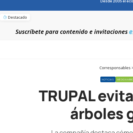
Desde 2005 el eco
Destacado
e
Suscríbete para contenido e invitaciones
Corresponsables > N
NOTICIAS
MEDIOAMBI
TRUPAL evita 
árboles g
La compañía destaca cómo l