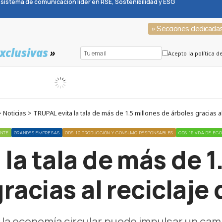
sistema de comunicación líder en RSE, Sostenibilidad y ESG
» Secciones dedicada
xclusivas
»
Acepto la política d
oticias > TRUPAL evita la tala de más de 1.5 millones de árboles gracias al
ENTE
GRANDES EMPRESAS
ODS 12 PRODUCCIÓN Y CONSUMO RESPONSABLES
ODS 15 VIDA DE E
la tala de más de 1
racias al reciclaje
a economía circular puede impulsar un cambi