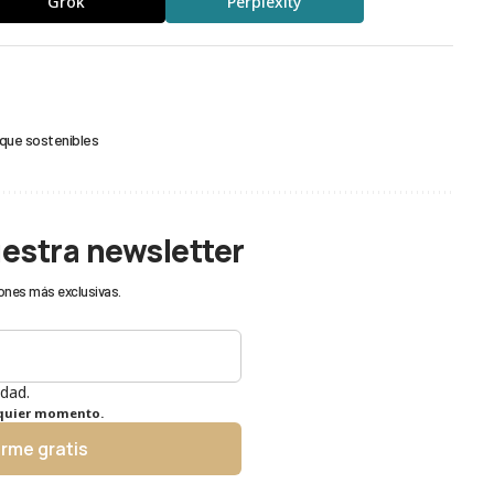
Grok
Perplexity
ue sostenibles
uestra newsletter
ones más exclusivas.
idad.
lquier momento.
irme gratis