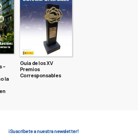
Guía de los XV
s –
Premios
Corresponsables
o la
gen
¡Suscríbete a nuestra newsletter!