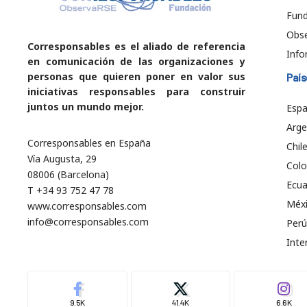
Fund
Obs
Corresponsables es el aliado de referencia
Info
en comunicación de las organizaciones y
personas que quieren poner en valor sus
País
iniciativas responsables para construir
juntos un mundo mejor.
Esp
Arge
Corresponsables en España
Chil
Vía Augusta, 29
Col
08006 (Barcelona)
Ecu
T +34 93 752 47 78
Méx
www.corresponsables.com
info@corresponsables.com
Perú
Inte
9.5K
41.4K
6.6K