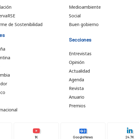
ación
Medioambiente
ervaRSE
Social
rme de Sostenibilidad
Buen gobierno
es
Secciones
aña
Entrevistas
ntina
Opinión
e
Actualidad
ombia
Agenda
ador
Revista
ico
Anuario
Premios
rnacional
1K
Google News
24.7K