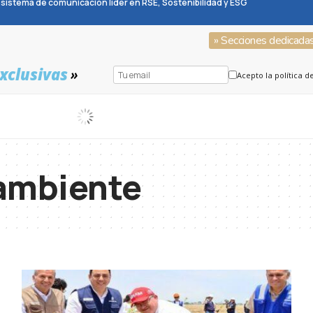
sistema de comunicación líder en RSE, Sostenibilidad y ESG
» Secciones dedicada
xclusivas
»
Acepto la política d
ambiente