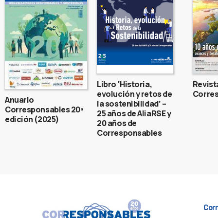
Libro ‘Historia,
Revist
evolución y retos de
Corres
Anuario
la sostenibilidad’ –
Corresponsables 20ª
25 años de AliaRSE y
edición (2025)
20 años de
Corresponsables
Cor