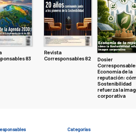
a
Revista
ponsables 83
Corresponsables 82
Dosier
Corresponsable
Economía de la
reputación: cóm
Sostenibilidad
refuerza la ima
corporativa
responsables
Categorías