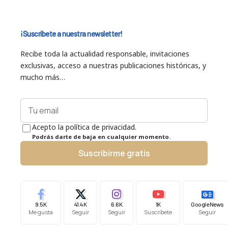
¡Suscríbete a nuestra newsletter!
Recibe toda la actualidad responsable, invitaciones
exclusivas, acceso a nuestras publicaciones históricas, y
mucho más…
Acepto la política de privacidad.
Podrás darte de baja en cualquier momento.
Suscribirme gratis
9.5K
41.4K
6.6K
1K
Google News
Me gusta
Seguir
Seguir
Suscríbete
Seguir