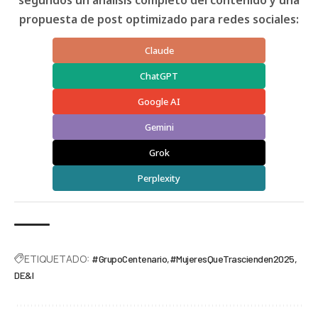
segundos un análisis completo del contenido y una
propuesta de post optimizado para redes sociales:
Claude
ChatGPT
Google AI
Gemini
Grok
Perplexity
ETIQUETADO:
#GrupoCentenario
#MujeresQueTrascienden2025
DE&I