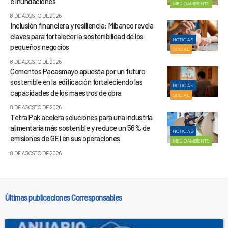
e inundaciones
MEDIOAMBIENTE
8 DE AGOSTO DE 2026
Inclusión financiera y resiliencia: Mibanco revela
claves para fortalecer la sostenibilidad de los
NOTICIAS
pequeños negocios
SOCIAL
8 DE AGOSTO DE 2026
Cementos Pacasmayo apuesta por un futuro
sostenible en la edificación fortaleciendo las
NOTICIAS
capacidades de los maestros de obra
SOCIAL
8 DE AGOSTO DE 2026
Tetra Pak acelera soluciones para una industria
alimentaria más sostenible y reduce un 56% de
NOTICIAS
emisiones de GEI en sus operaciones
MEDIOAMBIENTE
8 DE AGOSTO DE 2026
Últimas publicaciones Corresponsables