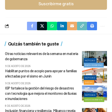
Suscribirme gratis
Quizás también te guste
Otras noticias relevantes de la semana en materia
de gobernanza
NOTICIAS
BUEN GOBIERNO
9 DE AGOSTO DE 2026
Habilitan puntos de acopio para apoyar a familias
afectadas por el sismo en Junín
NOTICIAS
SOCIAL
9 DE AGOSTO DE 2026
IGP fortalece la gestión del riesgo de desastres
con tecnología que mejora el monitoreo de lluvias
NOTICIAS
e inundaciones
MEDIOAMBIENTE
8 DE AGOSTO DE 2026
Inclusión financiera y resiliencia: Mibanco revela