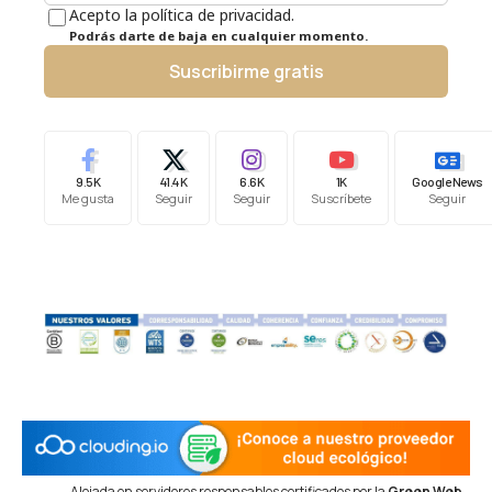
Acepto la política de privacidad.
Podrás darte de baja en cualquier momento.
Suscribirme gratis
9.5K
41.4K
6.6K
1K
Google News
Me gusta
Seguir
Seguir
Suscríbete
Seguir
Alojada en servidores responsables certificados por la
Green Web