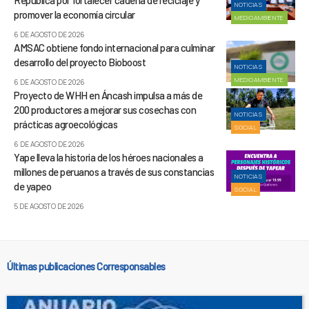
República por fortalecer cadena de reciclaje y
NOTICIAS
promover la economía circular
MEDIOAMBIENTE
6 DE AGOSTO DE 2026
AMSAC obtiene fondo internacional para culminar
desarrollo del proyecto Bioboost
NOTICIAS
MEDIOAMBIENTE
6 DE AGOSTO DE 2026
Proyecto de WHH en Áncash impulsa a más de
200 productores a mejorar sus cosechas con
NOTICIAS
prácticas agroecológicas
SOCIAL
6 DE AGOSTO DE 2026
Yape lleva la historia de los héroes nacionales a
millones de peruanos a través de sus constancias
NOTICIAS
de yapeo
SOCIAL
5 DE AGOSTO DE 2026
Últimas publicaciones Corresponsables