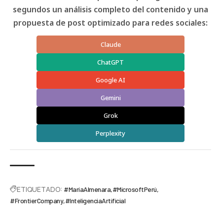
segundos un análisis completo del contenido y una
propuesta de post optimizado para redes sociales:
Claude
ChatGPT
Google AI
Gemini
Grok
Perplexity
ETIQUETADO:
#MaríaAlmenara
#MicrosoftPerú
#FrontierCompany
#InteligenciaArtificial