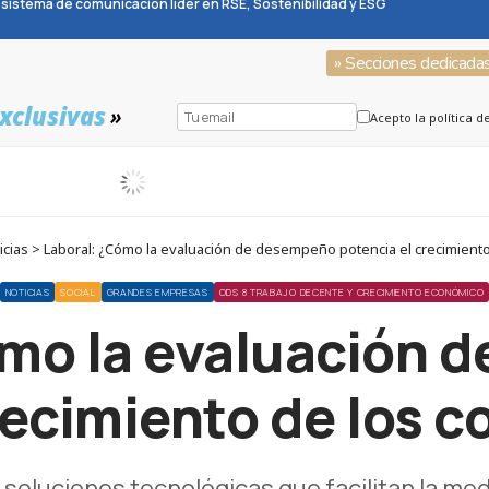
sistema de comunicación líder en RSE, Sostenibilidad y ESG
» Secciones dedicada
xclusivas
»
Acepto la política d
cias > Laboral: ¿Cómo la evaluación de desempeño potencia el crecimient
NOTICIAS
SOCIAL
GRANDES EMPRESAS
ODS 8 TRABAJO DECENTE Y CRECIMIENTO ECONÓMICO
ómo la evaluación 
recimiento de los 
soluciones tecnológicas que facilitan la m