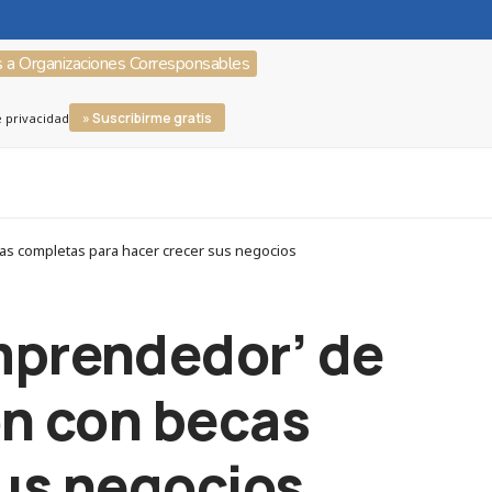
s a Organizaciones Corresponsables
» Suscribirme gratis
e privacidad
as completas para hacer crecer sus negocios
mprendedor’ de
ón con becas
sus negocios