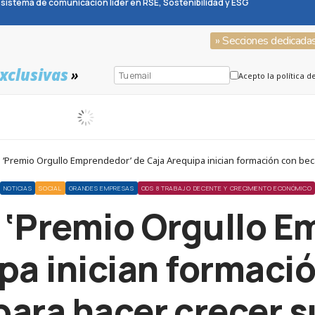
sistema de comunicación líder en RSE, Sostenibilidad y ESG
» Secciones dedicada
xclusivas
»
Acepto la política d
 ‘Premio Orgullo Emprendedor’ de Caja Arequipa inician formación con bec
NOTICIAS
SOCIAL
GRANDES EMPRESAS
ODS 8 TRABAJO DECENTE Y CRECIMIENTO ECONÓMICO
 ‘Premio Orgullo E
pa inician formaci
ara hacer crecer 