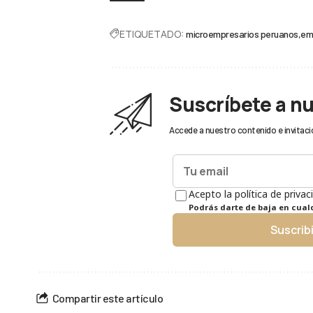
ETIQUETADO:
microempresarios peruanos
em
Suscríbete a n
Accede a nuestro contenido e invitaci
Acepto la política de privac
Podrás darte de baja en cua
Suscrib
Compartir este artículo