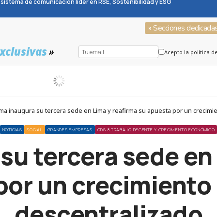
sistema de comunicación líder en RSE, Sostenibilidad y ESG
» Secciones dedicada
xclusivas
»
Acepto la política d
ma inaugura su tercera sede en Lima y reafirma su apuesta por un crecimi
NOTICIAS
SOCIAL
GRANDES EMPRESAS
ODS 8 TRABAJO DECENTE Y CRECIMIENTO ECONÓMICO
su tercera sede en
por un crecimiento 
descentralizado