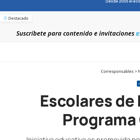
Desde 2005 el eco
Destacado
e
Suscríbete para contenido e invitaciones
Corresponsables > N
N
Escolares de 
Programa 
Iniciativa educativa es promovida po