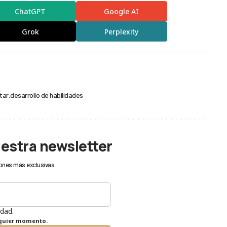
ChatGPT
Google AI
Grok
Perplexity
tar
desarrollo de habilidades
uestra newsletter
ones más exclusivas.
idad.
lquier momento.