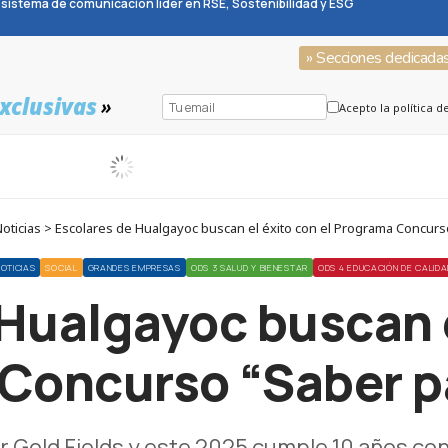
sistema de comunicación líder en RSE, Sostenibilidad y ESG
» Secciones dedicada
xclusivas
»
Acepto la política d
oticias > Escolares de Hualgayoc buscan el éxito con el Programa Concurs
OTICIAS
SOCIAL
GRANDES EMPRESAS
ODS 3 SALUD Y BIENESTAR
ODS 4 EDUCACIÓN DE CALIDA
Hualgayoc buscan e
Concurso “Saber p
r Gold Fields y este 2025 cumple 10 años con