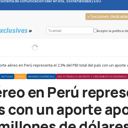
sistema de comunicación líder en RSE, Sostenibilidad y ESG
» Secciones dedicada
xclusivas
»
Acepto la política d
orte aéreo en Perú representa el 2.3% del PBI total del país con un aporte 
NOTICIAS
SOCIAL
GRANDES EMPRESAS
ODS 8 TRABAJO DECENTE Y CRECIMIENTO ECONÓMICO
éreo en Perú repres
ís con un aporte ap
millones de dólare