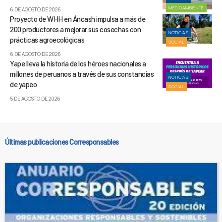
MEDIOAMBIENTE
6 DE AGOSTO DE 2026
Proyecto de WHH en Áncash impulsa a más de
200 productores a mejorar sus cosechas con
NOTICIAS
prácticas agroecológicas
SOCIAL
6 DE AGOSTO DE 2026
Yape lleva la historia de los héroes nacionales a
millones de peruanos a través de sus constancias
NOTICIAS
de yapeo
SOCIAL
5 DE AGOSTO DE 2026
Últimas publicaciones Corresponsables