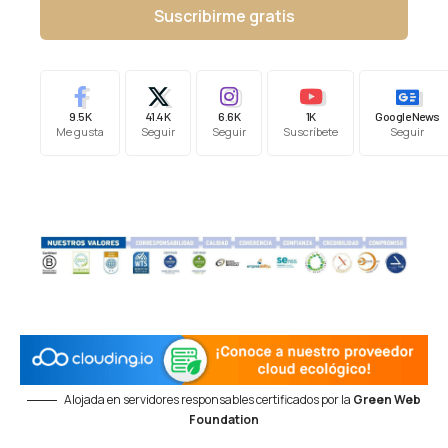
Suscribirme gratis
9.5K
41.4K
6.6K
1K
Google News
Me gusta
Seguir
Seguir
Suscríbete
Seguir
Alojada en servidores responsables certificados por la
Green Web
Foundation