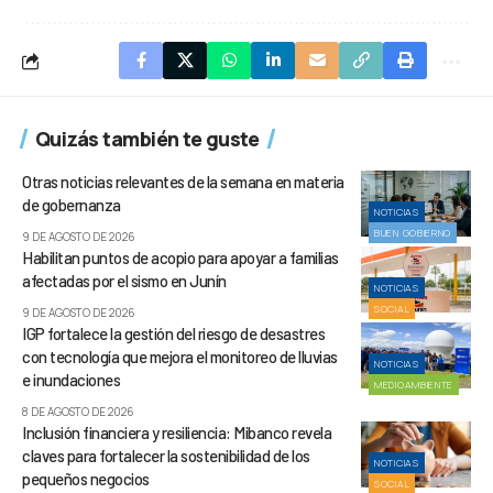
Quizás también te guste
Otras noticias relevantes de la semana en materia
de gobernanza
NOTICIAS
BUEN GOBIERNO
9 DE AGOSTO DE 2026
Habilitan puntos de acopio para apoyar a familias
afectadas por el sismo en Junín
NOTICIAS
SOCIAL
9 DE AGOSTO DE 2026
IGP fortalece la gestión del riesgo de desastres
con tecnología que mejora el monitoreo de lluvias
NOTICIAS
e inundaciones
MEDIOAMBIENTE
8 DE AGOSTO DE 2026
Inclusión financiera y resiliencia: Mibanco revela
claves para fortalecer la sostenibilidad de los
NOTICIAS
pequeños negocios
SOCIAL