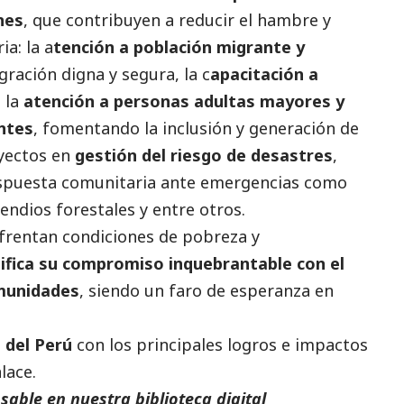
nes
, que contribuyen a reducir el hambre y
a: la a
tención a población migrante y
ración digna y segura, la c
apacitación a
 la
atención a personas adultas mayores y
ntes
, fomentando la inclusión y generación de
oyectos en
gestión del riesgo de desastres
,
respuesta comunitaria ante emergencias como
cendios forestales y entre otros.
frentan condiciones de pobreza y
tifica su compromiso inquebrantable con el
omunidades
, siendo un faro de esperanza en
 del Perú
con los principales logros e impactos
lace
.
able en nuestra biblioteca digital