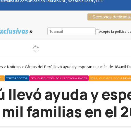
sistema de comunicación líder en RSE, Sostenibilidad y ESG
» Secciones dedicada
xclusivas
»
Acepto la política d
 > Noticias > Cáritas del Perú llevó ayuda y esperanza a más de 184 mil fam
AL
TERCER SECTOR
ODS 10 REDUCCIÓN DE LAS DESIGUALDADES
ODS 11 CIUDADES Y COMUNIDAD
ú llevó ayuda y es
 mil familias en el 