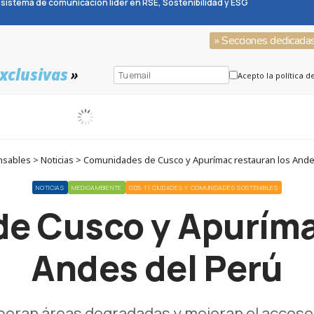
sistema de comunicación líder en RSE, Sostenibilidad y ESG
» Secciones dedicada
xclusivas
»
Acepto la política d
sables > Noticias > Comunidades de Cusco y Apurímac restauran los Ande
NOTICIAS
MEDIOAMBIENTE
ODS 11 CIUDADES Y COMUNIDADES SOSTENIBLES
e Cusco y Apurímac
Andes del Perú
peran áreas degradadas y mejoran el acceso 