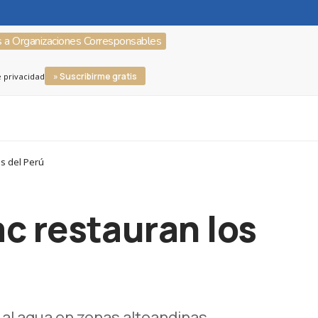
s a Organizaciones Corresponsables
» Suscribirme gratis
e privacidad
s del Perú
 restauran los
al agua en zonas altoandinas.