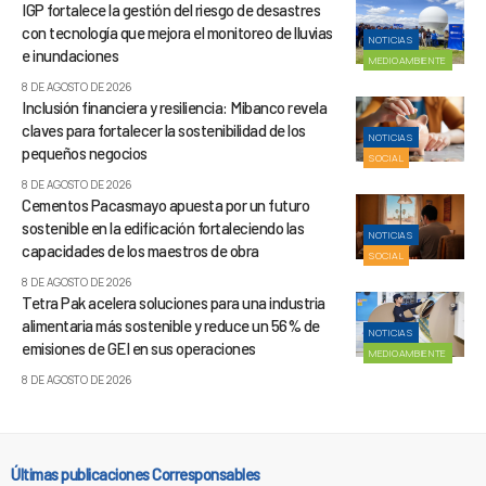
IGP fortalece la gestión del riesgo de desastres
con tecnología que mejora el monitoreo de lluvias
NOTICIAS
e inundaciones
MEDIOAMBIENTE
8 DE AGOSTO DE 2026
Inclusión financiera y resiliencia: Mibanco revela
claves para fortalecer la sostenibilidad de los
NOTICIAS
pequeños negocios
SOCIAL
8 DE AGOSTO DE 2026
Cementos Pacasmayo apuesta por un futuro
sostenible en la edificación fortaleciendo las
NOTICIAS
capacidades de los maestros de obra
SOCIAL
8 DE AGOSTO DE 2026
Tetra Pak acelera soluciones para una industria
alimentaria más sostenible y reduce un 56% de
NOTICIAS
emisiones de GEI en sus operaciones
MEDIOAMBIENTE
8 DE AGOSTO DE 2026
Últimas publicaciones Corresponsables