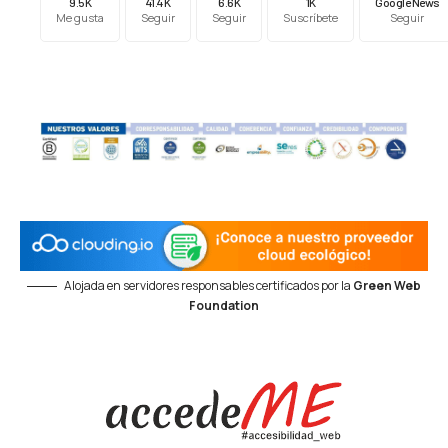
9.5K
41.4K
6.6K
1K
Google News
Me gusta
Seguir
Seguir
Suscríbete
Seguir
Alojada en servidores responsables certificados por la
Green Web
Foundation