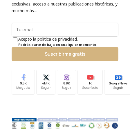
exclusivas, acceso a nuestras publicaciones históricas, y
mucho más…
Acepto la política de privacidad.
Podrás darte de baja en cualquier momento.
Suscribirme gratis
9.5K
41.4K
6.6K
1K
Google News
Me gusta
Seguir
Seguir
Suscríbete
Seguir