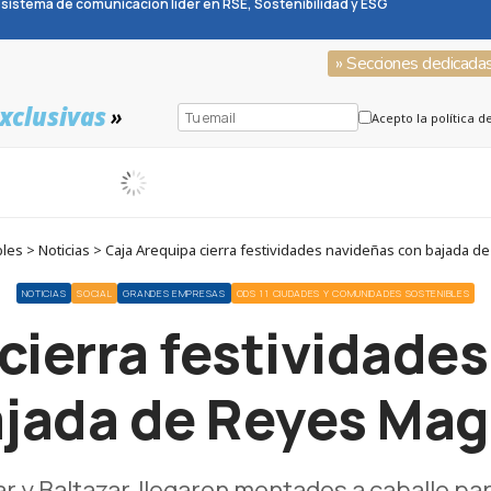
sistema de comunicación líder en RSE, Sostenibilidad y ESG
» Secciones dedicada
xclusivas
»
Acepto la política d
es > Noticias > Caja Arequipa cierra festividades navideñas con bajada 
NOTICIAS
SOCIAL
GRANDES EMPRESAS
ODS 11 CIUDADES Y COMUNIDADES SOSTENIBLES
cierra festividade
jada de Reyes Ma
y Baltazar, llegaron montados a caballo para