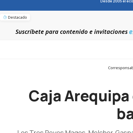
Desde 2005 el eco
Destacado
e
Suscríbete para contenido e invitaciones
Corresponsabl
Caja Arequipa 
ba
Los Tres Reyes Magos, Melchor, Gaspar 