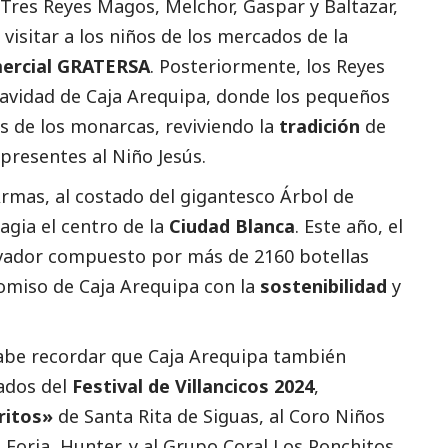
 Tres Reyes Magos, Melchor, Gaspar y Baltazar,
visitar a los niños de los mercados de la
ercial GRATERSA
. Posteriormente, los Reyes
Navidad de
Caja Arequipa
, donde los pequeños
 de los monarcas, reviviendo la
tradición
de
 presentes al Niño Jesús.
Armas, al costado del gigantesco Árbol de
agia el centro de la
Ciudad Blanca
. Este año, el
ovador compuesto por más de 2160 botellas
romiso de
Caja Arequipa
con la
sostenibilidad
y
cabe recordar que
Caja Arequipa
también
ados
del
Festival de Villancicos 2024
,
ritos»
de Santa Rita de Siguas, al Coro Niños
Forja, Hunter, y al Grupo Coral Los Ponchitos