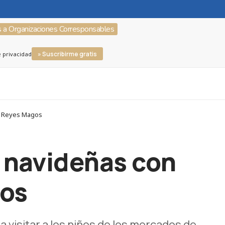
s a Organizaciones Corresponsables
» Suscribirme gratis
e privacidad
de Reyes Magos
s navideñas con
gos
 visitar a los niños de los mercados de