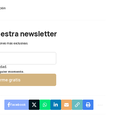
ción
uestra newsletter
ones más exclusivas.
idad.
lquier momento.
irme gratis
Facebook