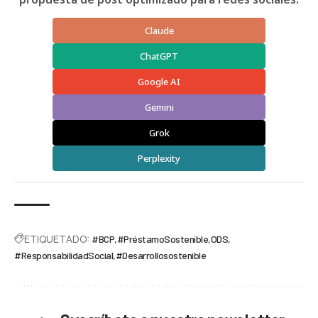
Claude
ChatGPT
Google AI
Gemini
Grok
Perplexity
ETIQUETADO:
#BCP
#PréstamoSostenible
ODS
#ResponsabilidadSocial
#Desarrollosostenible