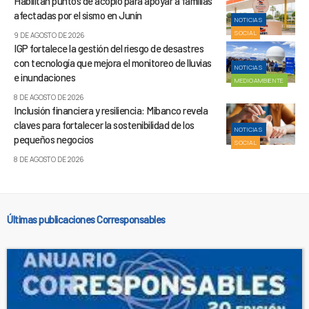
Habilitan puntos de acopio para apoyar a familias
afectadas por el sismo en Junín
NOTICIAS
SOCIAL
9 DE AGOSTO DE 2026
IGP fortalece la gestión del riesgo de desastres
con tecnología que mejora el monitoreo de lluvias
NOTICIAS
e inundaciones
MEDIOAMBIENTE
8 DE AGOSTO DE 2026
Inclusión financiera y resiliencia: Mibanco revela
claves para fortalecer la sostenibilidad de los
NOTICIAS
pequeños negocios
SOCIAL
8 DE AGOSTO DE 2026
Últimas publicaciones Corresponsables