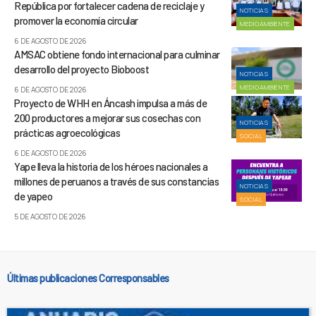
República por fortalecer cadena de reciclaje y
NOTICIAS
promover la economía circular
MEDIOAMBIENTE
6 DE AGOSTO DE 2026
AMSAC obtiene fondo internacional para culminar
desarrollo del proyecto Bioboost
NOTICIAS
MEDIOAMBIENTE
6 DE AGOSTO DE 2026
Proyecto de WHH en Áncash impulsa a más de
200 productores a mejorar sus cosechas con
NOTICIAS
prácticas agroecológicas
SOCIAL
6 DE AGOSTO DE 2026
Yape lleva la historia de los héroes nacionales a
millones de peruanos a través de sus constancias
NOTICIAS
de yapeo
SOCIAL
5 DE AGOSTO DE 2026
Últimas publicaciones Corresponsables