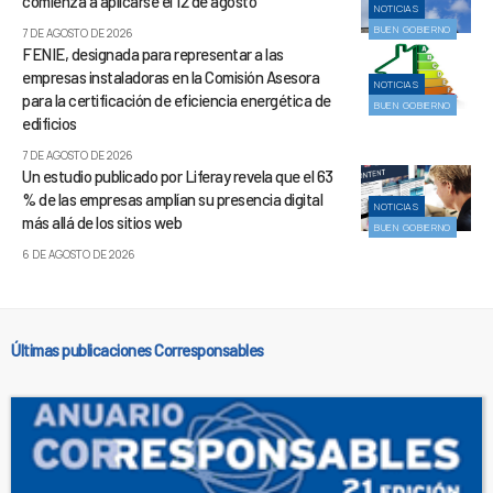
comienza a aplicarse el 12 de agosto
NOTICIAS
BUEN GOBIERNO
7 DE AGOSTO DE 2026
FENIE, designada para representar a las
empresas instaladoras en la Comisión Asesora
NOTICIAS
para la certificación de eficiencia energética de
BUEN GOBIERNO
edificios
7 DE AGOSTO DE 2026
Un estudio publicado por Liferay revela que el 63
% de las empresas amplían su presencia digital
NOTICIAS
más allá de los sitios web
BUEN GOBIERNO
6 DE AGOSTO DE 2026
Últimas publicaciones Corresponsables