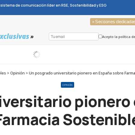
sistema de comunicación líder en RSE, Sostenibilidad y ESG
» Secciones dedicada
xclusivas
»
Acepto la política d
es > Opinión > Un posgrado universitario pionero en España sobre Farma
OPINIÓN
versitario pionero
Farmacia Sostenibl