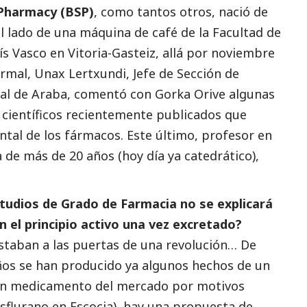
Pharmacy (BSP)
, como tantos otros, nació de
 lado de una máquina de café de la Facultad de
ís Vasco en Vitoria-Gasteiz, allá por noviembre
rmal, Unax Lertxundi, Jefe de Sección de
tal de Araba, comentó con Gorka Orive algunas
s científicos recientemente publicados que
tal de los fármacos. Este último, profesor en
a de más de 20 años (hoy día ya catedrático),
tudios de Grado de Farmacia no se explicará
n el principio activo una vez excretado?
staban a las puertas de una revolución… De
ños se han producido ya algunos hechos de un
 un medicamento del mercado por motivos
sflurano en Escocia), hay una propuesta de