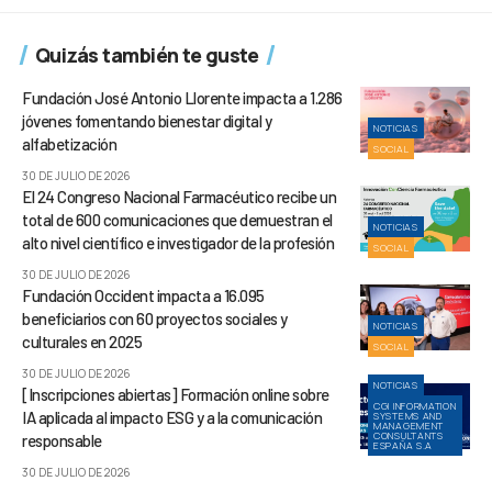
Quizás también te guste
Fundación José Antonio Llorente impacta a 1.286
jóvenes fomentando bienestar digital y
NOTICIAS
alfabetización
SOCIAL
30 DE JULIO DE 2026
El 24 Congreso Nacional Farmacéutico recibe un
total de 600 comunicaciones que demuestran el
NOTICIAS
alto nivel científico e investigador de la profesión
SOCIAL
30 DE JULIO DE 2026
Fundación Occident impacta a 16.095
beneficiarios con 60 proyectos sociales y
NOTICIAS
culturales en 2025
SOCIAL
30 DE JULIO DE 2026
NOTICIAS
[Inscripciones abiertas] Formación online sobre
CGI INFORMATION
IA aplicada al impacto ESG y a la comunicación
SYSTEMS AND
MANAGEMENT
CONSULTANTS
responsable
ESPAÑA S.A
30 DE JULIO DE 2026