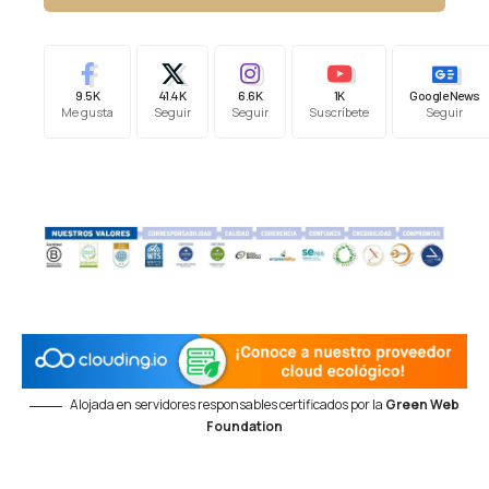
9.5K
41.4K
6.6K
1K
Google News
Me gusta
Seguir
Seguir
Suscríbete
Seguir
Alojada en servidores responsables certificados por la
Green Web
Foundation