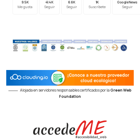
9.5K
41.4K
6.6K
1K
Google News
Me gusta
Seguir
Seguir
Suscríbete
Seguir
Alojada en servidores responsables certificados por la
Green Web
Foundation