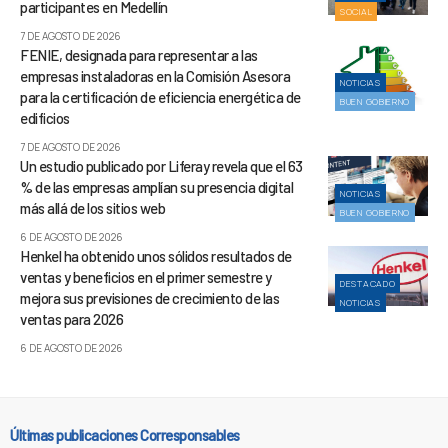
participantes en Medellín
SOCIAL
7 DE AGOSTO DE 2026
FENIE, designada para representar a las
empresas instaladoras en la Comisión Asesora
NOTICIAS
para la certificación de eficiencia energética de
BUEN GOBIERNO
edificios
7 DE AGOSTO DE 2026
Un estudio publicado por Liferay revela que el 63
% de las empresas amplían su presencia digital
NOTICIAS
más allá de los sitios web
BUEN GOBIERNO
6 DE AGOSTO DE 2026
Henkel ha obtenido unos sólidos resultados de
ventas y beneficios en el primer semestre y
DESTACADO
mejora sus previsiones de crecimiento de las
NOTICIAS
ventas para 2026
6 DE AGOSTO DE 2026
Últimas publicaciones Corresponsables