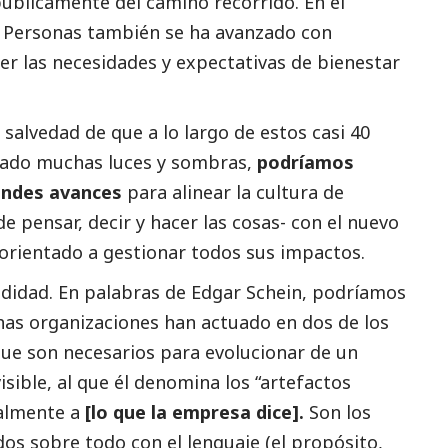
públicamente del camino recorrido. En el
e Personas también se ha avanzado con
cer las necesidades y expectativas de bienestar
a salvedad de que a lo largo de estos casi 40
lado muchas luces y sombras,
podríamos
randes avances
para alinear la cultura de
 pensar, decir y hacer las cosas- con el nuevo
 orientado a gestionar todos sus impactos.
didad. En palabras de
Edgar Schein
, podríamos
as organizaciones han actuado en dos de los
 que son necesarios para evolucionar de un
isible, al que él denomina los “artefactos
talmente a
[lo que la empresa dice].
Son los
os sobre todo con el lenguaje (el propósito,