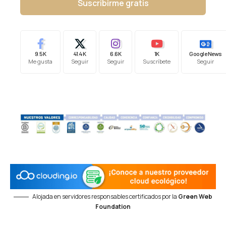
Suscribirme gratis
9.5K
41.4K
6.6K
1K
Google News
Me gusta
Seguir
Seguir
Suscríbete
Seguir
Alojada en servidores responsables certificados por la
Green Web
Foundation