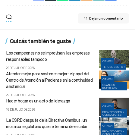
Dejar un comentario
Quizás también te guste
Los campeones no se improvisan, las empresas
responsables tampoco
OPINIÓN
TERCER SECTOR
22 DE JULIO DE 2026
Atender mejor para sostener mejor: el papel del
Centro de Atención al Paciente en la continuidad
OPINIÓN
GRANDES
asistencial
EMPRESAS
22 DE JULIO DE 2026
Hacer hogar es un acto de liderazgo
OPINIÓN
16 DE JULIO DE 2026
PROVEEDORES Y
CONSULTORES
La CSRD después de la Directiva Omnibus: un
mosaico regulatorio que se termina de escribir
OPINIÓN
PROVEEDORES Y
CONSULTORES