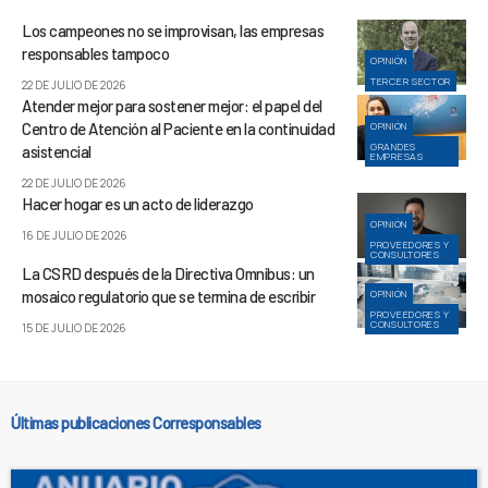
Los campeones no se improvisan, las empresas
responsables tampoco
OPINIÓN
TERCER SECTOR
22 DE JULIO DE 2026
Atender mejor para sostener mejor: el papel del
Centro de Atención al Paciente en la continuidad
OPINIÓN
GRANDES
asistencial
EMPRESAS
22 DE JULIO DE 2026
Hacer hogar es un acto de liderazgo
OPINIÓN
16 DE JULIO DE 2026
PROVEEDORES Y
CONSULTORES
La CSRD después de la Directiva Omnibus: un
mosaico regulatorio que se termina de escribir
OPINIÓN
PROVEEDORES Y
CONSULTORES
15 DE JULIO DE 2026
Últimas publicaciones Corresponsables