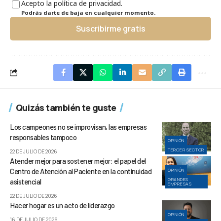
Acepto la política de privacidad.
Podrás darte de baja en cualquier momento.
Suscribirme gratis
Quizás también te guste
Los campeones no se improvisan, las empresas
responsables tampoco
OPINIÓN
TERCER SECTOR
22 DE JULIO DE 2026
Atender mejor para sostener mejor: el papel del
Centro de Atención al Paciente en la continuidad
OPINIÓN
GRANDES
asistencial
EMPRESAS
22 DE JULIO DE 2026
Hacer hogar es un acto de liderazgo
OPINIÓN
16 DE JULIO DE 2026