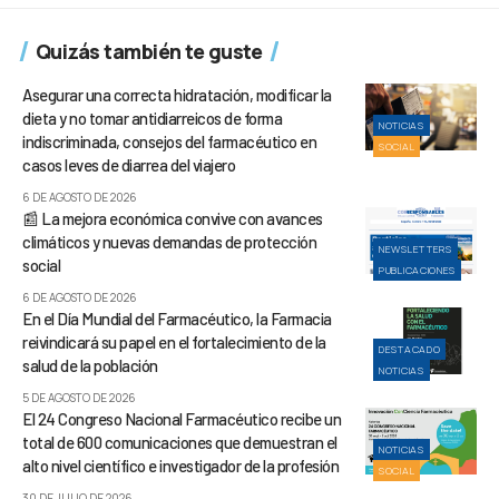
Quizás también te guste
Asegurar una correcta hidratación, modificar la
dieta y no tomar antidiarreicos de forma
NOTICIAS
indiscriminada, consejos del farmacéutico en
SOCIAL
casos leves de diarrea del viajero
6 DE AGOSTO DE 2026
📰 La mejora económica convive con avances
climáticos y nuevas demandas de protección
NEWSLETTERS
social
PUBLICACIONES
6 DE AGOSTO DE 2026
En el Día Mundial del Farmacéutico, la Farmacia
reivindicará su papel en el fortalecimiento de la
DESTACADO
salud de la población
NOTICIAS
5 DE AGOSTO DE 2026
El 24 Congreso Nacional Farmacéutico recibe un
total de 600 comunicaciones que demuestran el
NOTICIAS
alto nivel científico e investigador de la profesión
SOCIAL
30 DE JULIO DE 2026