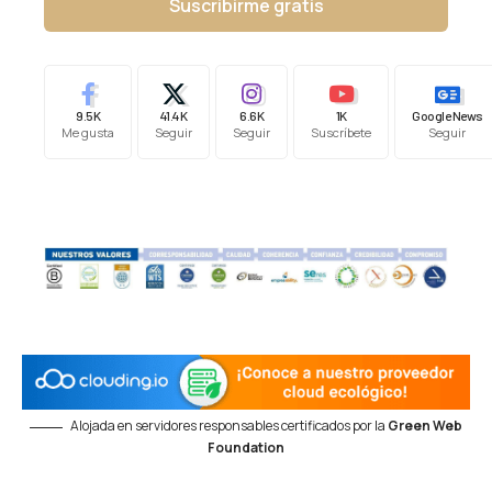
Suscribirme gratis
9.5K
41.4K
6.6K
1K
Google News
Me gusta
Seguir
Seguir
Suscríbete
Seguir
Alojada en servidores responsables certificados por la
Green Web
Foundation