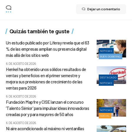
Dejar un comentario
Quizás también te guste
Un estudio publicado por Liferay revela que el 63
% de las empresas amplían su presencia digital
NOTICIAS
más allá de los sitios web
BUEN GOBIERNO
6 DE AGOSTO DE 2026
Henkel ha obtenido unos sólidos resultados de
ventas y beneficios en el primer semestre y
DESTACADO
mejora sus previsiones de crecimiento de las
NOTICIAS
ventas para 2026
6 DE AGOSTO DE 2026
Fundación Mapfre y CISE lanzan el concurso
‘Talento Sénior’ para impulsar ideas innovadoras
NOTICIAS
creadas por y para mayores de 50 años
SOCIAL
6 DE AGOSTO DE 2026
Ni aire acondicionado al máximo ni ventanillas