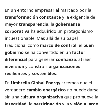
En un entorno empresarial marcado por la
transformación constante
y la exigencia de
mayor
transparencia
, la
gobernanza
corporativa
ha adquirido un protagonismo
incuestionable. Más allá de su papel
tradicional como
marco de control
, el
buen
gobierno
se ha convertido en un
factor
diferencial
para generar
confianza
, atraer
inversión
y construir
organizaciones
resilientes
y
sostenibles
.
En
Umbrella Global Energy
creemos que el
verdadero
cambio energético
no puede darse
sin una
cultura organizativa
que promueva la
integridad
, la
participación
y la
visión a largo