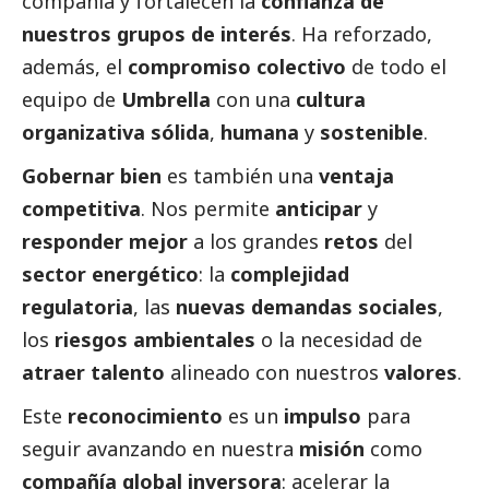
compañía y fortalecen la
confianza de
nuestros grupos de interés
. Ha reforzado,
además, el
compromiso colectivo
de todo el
equipo de
Umbrella
con una
cultura
organizativa sólida
,
humana
y
sostenible
.
Gobernar bien
es también una
ventaja
competitiva
. Nos permite
anticipar
y
responder mejor
a los grandes
retos
del
sector energético
: la
complejidad
regulatoria
, las
nuevas demandas sociales
,
los
riesgos ambientales
o la necesidad de
atraer talento
alineado con nuestros
valores
.
Este
reconocimiento
es un
impulso
para
seguir avanzando en nuestra
misión
como
compañía global inversora
: acelerar la