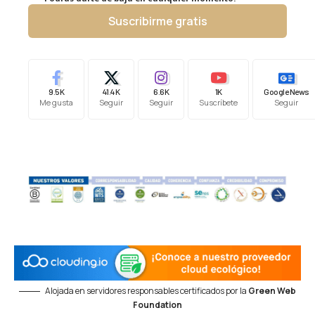
Suscribirme gratis
9.5K
41.4K
6.6K
1K
Google News
Me gusta
Seguir
Seguir
Suscríbete
Seguir
Alojada en servidores responsables certificados por la
Green Web
Foundation