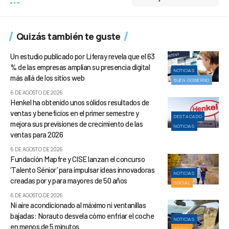
Quizás también te guste
Un estudio publicado por Liferay revela que el 63
% de las empresas amplían su presencia digital
NOTICIAS
más allá de los sitios web
BUEN GOBIERNO
6 DE AGOSTO DE 2026
Henkel ha obtenido unos sólidos resultados de
ventas y beneficios en el primer semestre y
DESTACADO
mejora sus previsiones de crecimiento de las
NOTICIAS
ventas para 2026
6 DE AGOSTO DE 2026
Fundación Mapfre y CISE lanzan el concurso
‘Talento Sénior’ para impulsar ideas innovadoras
NOTICIAS
creadas por y para mayores de 50 años
SOCIAL
6 DE AGOSTO DE 2026
Ni aire acondicionado al máximo ni ventanillas
bajadas: Norauto desvela cómo enfriar el coche
NOTICIAS
en menos de 5 minutos
SOCIAL