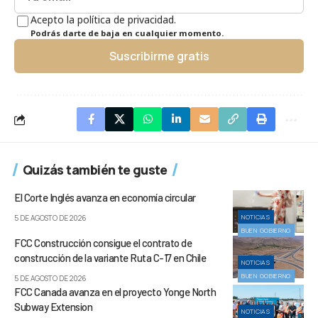
Acepto la política de privacidad.
Podrás darte de baja en cualquier momento.
Suscribirme gratis
Quizás también te guste
El Corte Inglés avanza en economía circular
NOTICIAS
5 DE AGOSTO DE 2026
BUEN GOBIERNO
FCC Construcción consigue el contrato de
construcción de la variante Ruta C-17 en Chile
NOTICIAS
BUEN GOBIERNO
5 DE AGOSTO DE 2026
FCC Canada avanza en el proyecto Yonge North
Subway Extension
NOTICIAS