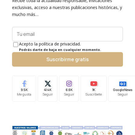
Recibe toda la actualidad responsable, invitaciones
exclusivas, acceso a nuestras publicaciones históricas, y
mucho más…
Acepto la política de privacidad.
Podrás darte de baja en cualquier momento.
Suscribirme gratis
9.5K
41.4K
6.6K
1K
Google News
Me gusta
Seguir
Seguir
Suscríbete
Seguir