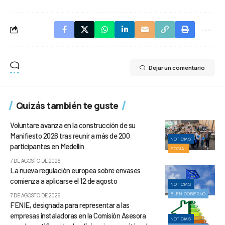
Dejar un comentario
Quizás también te guste
Voluntare avanza en la construcción de su
Manifiesto 2026 tras reunir a más de 200
NOTICIAS
participantes en Medellín
SOCIAL
7 DE AGOSTO DE 2026
La nueva regulación europea sobre envases
comienza a aplicarse el 12 de agosto
NOTICIAS
BUEN GOBIERNO
7 DE AGOSTO DE 2026
FENIE, designada para representar a las
empresas instaladoras en la Comisión Asesora
NOTICIAS