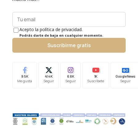
Acepto la política de privacidad.
Podrás darte de baja en cualquier momento.
Suscribirme gratis
9.5K
41.4K
6.6K
1K
Google News
Me gusta
Seguir
Seguir
Suscríbete
Seguir