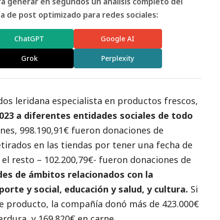
ara generar en segundos un análisis completo del
 de post optimizado para redes sociales:
ChatGPT
Google AI
Grok
Perplexity
os leridana especialista en productos frescos,
2023 a diferentes entidades sociales de todo
iones, 998.190,91€ fueron donaciones de
tirados en las tiendas por tener una fecha de
el resto – 102.200,79€- fueron donaciones de
des de ámbitos relacionados con la
eporte y
social
, educación y salud, y cultura.
Si
de producto, la compañía donó más de 423.000€
erdura, y 169.820€ en carne.