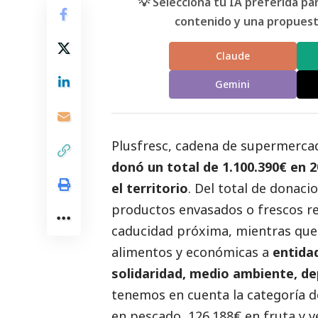
💡 Selecciona tu IA preferida p
contenido y una propuesta
Claude
Gemini
Plusfresc, cadena de supermercad
donó un total de 1.100.390€ en 
el territorio
. Del total de donac
productos envasados o frescos re
caducidad próxima, mientras que 
alimentos y económicas a
entida
solidaridad, medio ambiente, d
tenemos en cuenta la categoría 
en pescado, 126.188€ en fruta y v