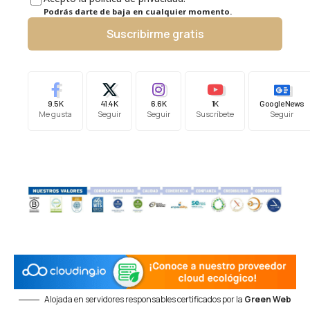
Podrás darte de baja en cualquier momento.
Suscribirme gratis
9.5K
41.4K
6.6K
1K
Google News
Me gusta
Seguir
Seguir
Suscríbete
Seguir
Alojada en servidores responsables certificados por la
Green Web