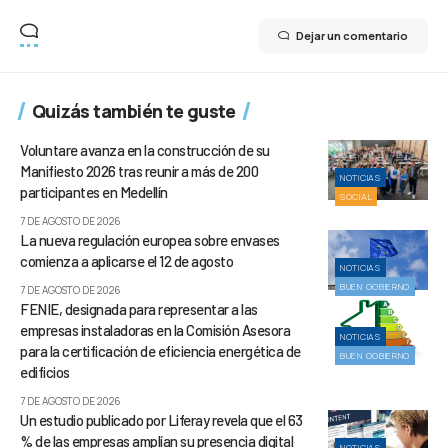
Dejar un comentario
Quizás también te guste
Voluntare avanza en la construcción de su
Manifiesto 2026 tras reunir a más de 200
NOTICIAS
participantes en Medellín
SOCIAL
7 DE AGOSTO DE 2026
La nueva regulación europea sobre envases
comienza a aplicarse el 12 de agosto
NOTICIAS
BUEN GOBIERNO
7 DE AGOSTO DE 2026
FENIE, designada para representar a las
empresas instaladoras en la Comisión Asesora
NOTICIAS
para la certificación de eficiencia energética de
BUEN GOBIERNO
edificios
7 DE AGOSTO DE 2026
Un estudio publicado por Liferay revela que el 63
% de las empresas amplían su presencia digital
NOTICIAS