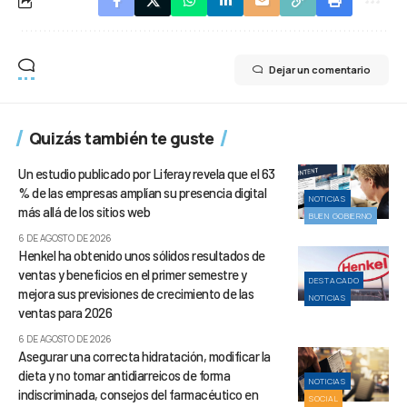
Dejar un comentario
Quizás también te guste
Un estudio publicado por Liferay revela que el 63
% de las empresas amplían su presencia digital
NOTICIAS
más allá de los sitios web
BUEN GOBIERNO
6 DE AGOSTO DE 2026
Henkel ha obtenido unos sólidos resultados de
ventas y beneficios en el primer semestre y
DESTACADO
mejora sus previsiones de crecimiento de las
NOTICIAS
ventas para 2026
6 DE AGOSTO DE 2026
Asegurar una correcta hidratación, modificar la
dieta y no tomar antidiarreicos de forma
NOTICIAS
indiscriminada, consejos del farmacéutico en
SOCIAL