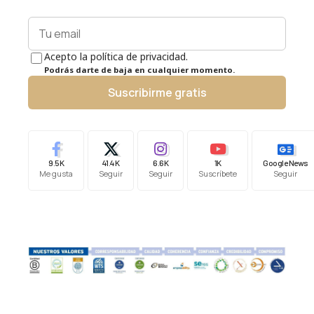
Acepto la política de privacidad.
Podrás darte de baja en cualquier momento.
Suscribirme gratis
9.5K
41.4K
6.6K
1K
Google News
Me gusta
Seguir
Seguir
Suscríbete
Seguir