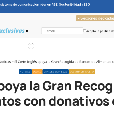
sistema de comunicación líder en RSE, Sostenibilidad y ESG
» Secciones dedicada
xclusivas
»
Acepto la política d
oticias > El Corte Inglés apoya la Gran Recogida de Bancos de Alimentos c
NOTICIAS
SOCIAL
GRANDES EMPRESAS
ODS 2 HAMBRE CERO
apoya la Gran Reco
tos con donativos 