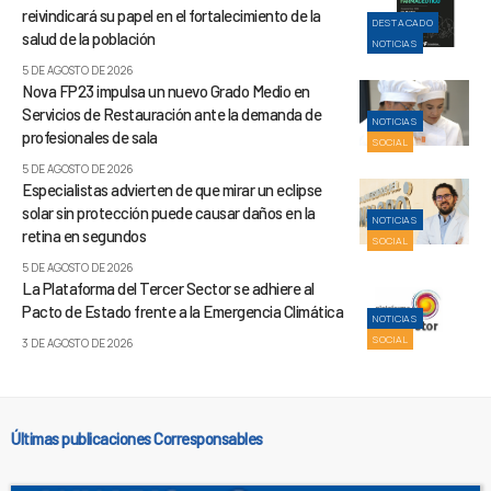
reivindicará su papel en el fortalecimiento de la
DESTACADO
salud de la población
NOTICIAS
5 DE AGOSTO DE 2026
Nova FP23 impulsa un nuevo Grado Medio en
Servicios de Restauración ante la demanda de
NOTICIAS
profesionales de sala
SOCIAL
5 DE AGOSTO DE 2026
Especialistas advierten de que mirar un eclipse
solar sin protección puede causar daños en la
NOTICIAS
retina en segundos
SOCIAL
5 DE AGOSTO DE 2026
La Plataforma del Tercer Sector se adhiere al
Pacto de Estado frente a la Emergencia Climática
NOTICIAS
SOCIAL
3 DE AGOSTO DE 2026
Últimas publicaciones Corresponsables