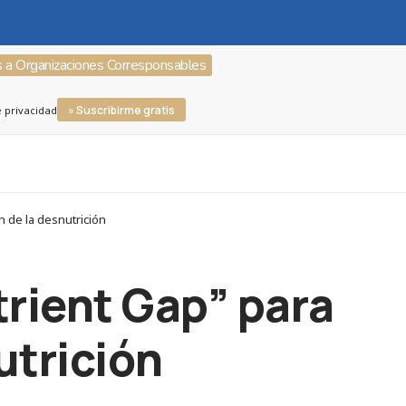
s a Organizaciones Corresponsables
» Suscribirme gratis
e privacidad
n de la desnutrición
trient Gap” para
nutrición