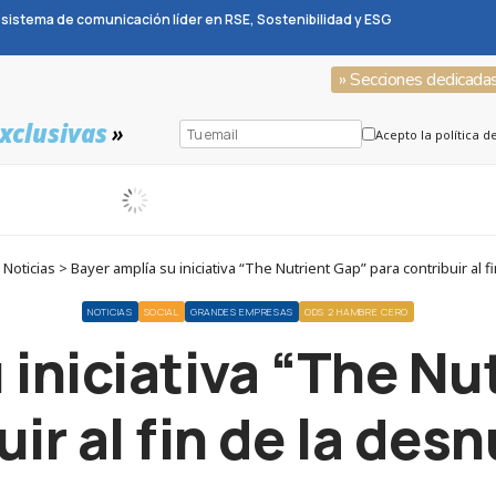
sistema de comunicación líder en RSE, Sostenibilidad y ESG
» Secciones dedicada
xclusivas
»
Acepto la política d
oticias > Bayer amplía su iniciativa “The Nutrient Gap” para contribuir al fi
NOTICIAS
SOCIAL
GRANDES EMPRESAS
ODS 2 HAMBRE CERO
 iniciativa “The Nu
ir al fin de la des