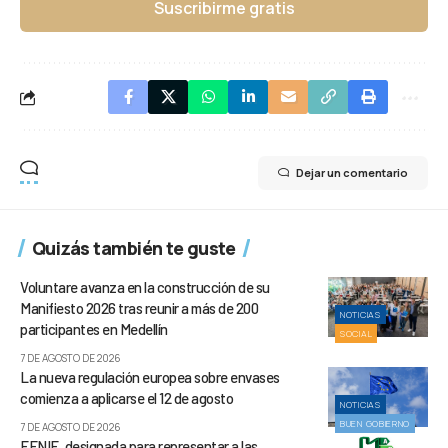
Suscribirme gratis
Dejar un comentario
Quizás también te guste
Voluntare avanza en la construcción de su
Manifiesto 2026 tras reunir a más de 200
NOTICIAS
participantes en Medellín
SOCIAL
7 DE AGOSTO DE 2026
La nueva regulación europea sobre envases
comienza a aplicarse el 12 de agosto
NOTICIAS
BUEN GOBIERNO
7 DE AGOSTO DE 2026
FENIE, designada para representar a las