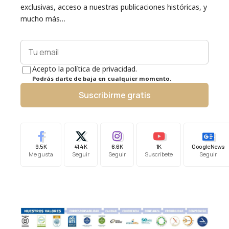
exclusivas, acceso a nuestras publicaciones históricas, y
mucho más…
Acepto la política de privacidad.
Podrás darte de baja en cualquier momento.
Suscribirme gratis
9.5K
41.4K
6.6K
1K
Google News
Me gusta
Seguir
Seguir
Suscríbete
Seguir