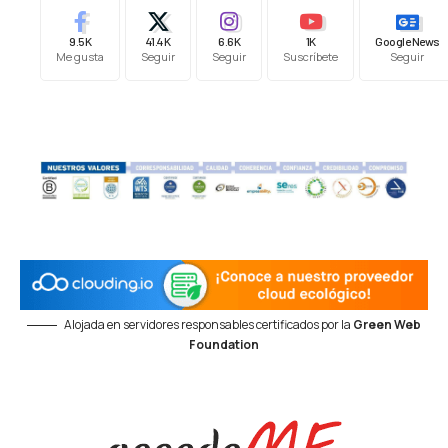
9.5K
41.4K
6.6K
1K
Google News
Me gusta
Seguir
Seguir
Suscríbete
Seguir
Alojada en servidores responsables certificados por la
Green Web
Foundation