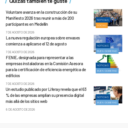
Quizás también te guste
Voluntare avanza en la construcción de su
Manifiesto 2026 tras reunir a más de 200
NOTICIAS
participantes en Medellín
SOCIAL
7 DE AGOSTO DE 2026
La nueva regulación europea sobre envases
comienza a aplicarse el 12 de agosto
NOTICIAS
BUEN GOBIERNO
7 DE AGOSTO DE 2026
FENIE, designada para representar a las
empresas instaladoras en la Comisión Asesora
NOTICIAS
para la certificación de eficiencia energética de
BUEN GOBIERNO
edificios
7 DE AGOSTO DE 2026
Un estudio publicado por Liferay revela que el 63
% de las empresas amplían su presencia digital
NOTICIAS
más allá de los sitios web
BUEN GOBIERNO
6 DE AGOSTO DE 2026