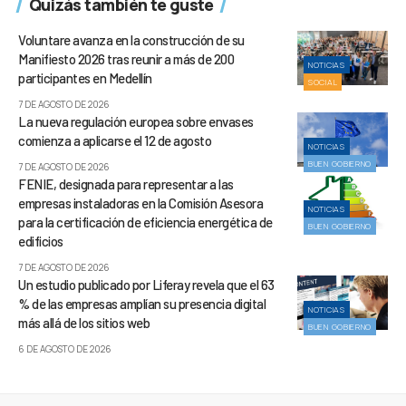
Quizás también te guste
Voluntare avanza en la construcción de su
Manifiesto 2026 tras reunir a más de 200
NOTICIAS
participantes en Medellín
SOCIAL
7 DE AGOSTO DE 2026
La nueva regulación europea sobre envases
comienza a aplicarse el 12 de agosto
NOTICIAS
BUEN GOBIERNO
7 DE AGOSTO DE 2026
FENIE, designada para representar a las
empresas instaladoras en la Comisión Asesora
NOTICIAS
para la certificación de eficiencia energética de
BUEN GOBIERNO
edificios
7 DE AGOSTO DE 2026
Un estudio publicado por Liferay revela que el 63
% de las empresas amplían su presencia digital
NOTICIAS
más allá de los sitios web
BUEN GOBIERNO
6 DE AGOSTO DE 2026