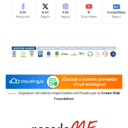
9.5K
41.4K
6.6K
1K
Google News
Me gusta
Seguir
Seguir
Suscríbete
Seguir
Alojada en servidores responsables certificados por la
Green Web
Foundation