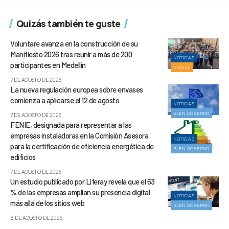
Quizás también te guste
Voluntare avanza en la construcción de su
Manifiesto 2026 tras reunir a más de 200
NOTICIAS
participantes en Medellín
SOCIAL
7 DE AGOSTO DE 2026
La nueva regulación europea sobre envases
comienza a aplicarse el 12 de agosto
NOTICIAS
BUEN GOBIERNO
7 DE AGOSTO DE 2026
FENIE, designada para representar a las
empresas instaladoras en la Comisión Asesora
NOTICIAS
para la certificación de eficiencia energética de
BUEN GOBIERNO
edificios
7 DE AGOSTO DE 2026
Un estudio publicado por Liferay revela que el 63
% de las empresas amplían su presencia digital
NOTICIAS
más allá de los sitios web
BUEN GOBIERNO
6 DE AGOSTO DE 2026