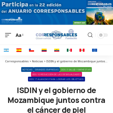
Aa
Corresponsables > Noticias > ISDIN y el gobierno de Mozambique juntos contra el cáncer de piel
NOTICIAS
GRANDES EMPRESAS
ODS 3 SALUD Y BIENESTAR
ODS 10 REDUCCIÓN DE LAS DESIGUALDADES
ODS 17 ALIANZAS PARA LOGRAR LOS OBJETIVOS
ISDIN y el gobierno de
Mozambique juntos contra
el cáncer de piel