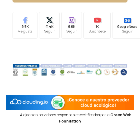
9.5K
41.4K
6.6K
1K
Google News
Me gusta
Seguir
Seguir
Suscríbete
Seguir
Alojada en servidores responsables certificados por la
Green Web
Foundation