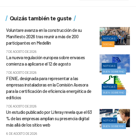
Quizás también te guste
Voluntare avanza en la construcción de su
Manifiesto 2026 tras reunir a más de 200
NOTICIAS
participantes en Medellín
SOCIAL
7 DE AGOSTO DE 2026
La nueva regulación europea sobre envases
comienza a aplicarse el 12 de agosto
NOTICIAS
BUEN GOBIERNO
7 DE AGOSTO DE 2026
FENIE, designada para representar a las
empresas instaladoras en la Comisión Asesora
NOTICIAS
para la certificación de eficiencia energética de
BUEN GOBIERNO
edificios
7 DE AGOSTO DE 2026
Un estudio publicado por Liferay revela que el 63
% de las empresas amplían su presencia digital
NOTICIAS
más allá de los sitios web
BUEN GOBIERNO
6 DE AGOSTO DE 2026