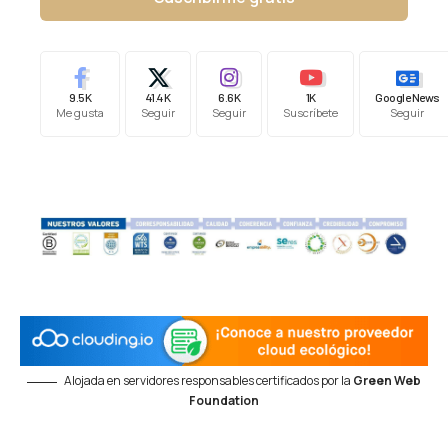
9.5K
41.4K
6.6K
1K
Google News
Me gusta
Seguir
Seguir
Suscríbete
Seguir
Alojada en servidores responsables certificados por la
Green Web
Foundation