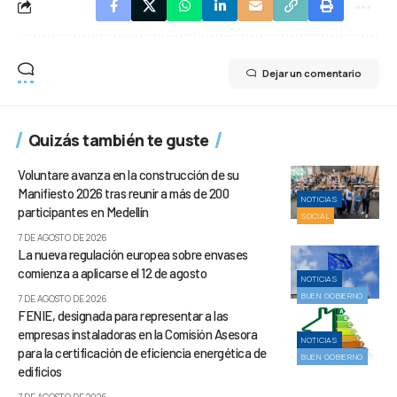
Dejar un comentario
Quizás también te guste
Voluntare avanza en la construcción de su
Manifiesto 2026 tras reunir a más de 200
NOTICIAS
participantes en Medellín
SOCIAL
7 DE AGOSTO DE 2026
La nueva regulación europea sobre envases
comienza a aplicarse el 12 de agosto
NOTICIAS
BUEN GOBIERNO
7 DE AGOSTO DE 2026
FENIE, designada para representar a las
empresas instaladoras en la Comisión Asesora
NOTICIAS
para la certificación de eficiencia energética de
BUEN GOBIERNO
edificios