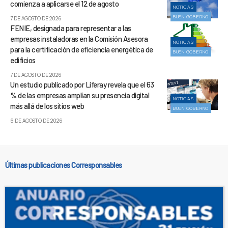
comienza a aplicarse el 12 de agosto
NOTICIAS
BUEN GOBIERNO
7 DE AGOSTO DE 2026
FENIE, designada para representar a las
empresas instaladoras en la Comisión Asesora
NOTICIAS
para la certificación de eficiencia energética de
BUEN GOBIERNO
edificios
7 DE AGOSTO DE 2026
Un estudio publicado por Liferay revela que el 63
% de las empresas amplían su presencia digital
NOTICIAS
más allá de los sitios web
BUEN GOBIERNO
6 DE AGOSTO DE 2026
Últimas publicaciones Corresponsables