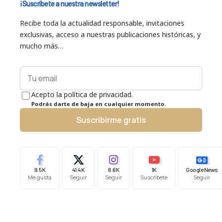
¡Suscríbete a nuestra newsletter!
Recibe toda la actualidad responsable, invitaciones
exclusivas, acceso a nuestras publicaciones históricas, y
mucho más…
Acepto la política de privacidad.
Podrás darte de baja en cualquier momento.
Suscribirme gratis
9.5K
41.4K
6.6K
1K
Google News
Me gusta
Seguir
Seguir
Suscríbete
Seguir